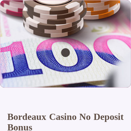
Bordeaux Casino No Deposit
Bonus