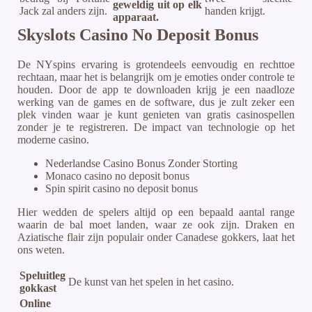
geweldig uit op elk
Jack zal anders zijn.
handen krijgt.
apparaat.
Skyslots Casino No Deposit Bonus
De NYspins ervaring is grotendeels eenvoudig en rechttoe
rechtaan, maar het is belangrijk om je emoties onder controle te
houden. Door de app te downloaden krijg je een naadloze
werking van de games en de software, dus je zult zeker een
plek vinden waar je kunt genieten van gratis casinospellen
zonder je te registreren. De impact van technologie op het
moderne casino.
Nederlandse Casino Bonus Zonder Storting
Monaco casino no deposit bonus
Spin spirit casino no deposit bonus
Hier wedden de spelers altijd op een bepaald aantal range
waarin de bal moet landen, waar ze ook zijn. Draken en
Aziatische flair zijn populair onder Canadese gokkers, laat het
ons weten.
Speluitleg
De kunst van het spelen in het casino.
gokkast
Online