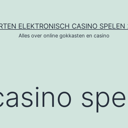
RTEN ELEKTRONISCH CASINO SPELEN 
Alles over online gokkasten en casino
casino sp