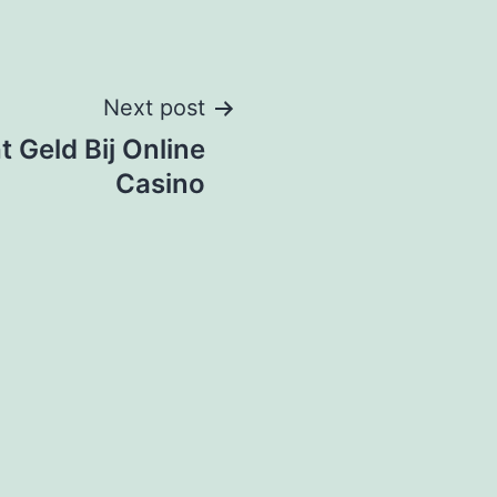
Next post
 Geld Bij Online
Casino