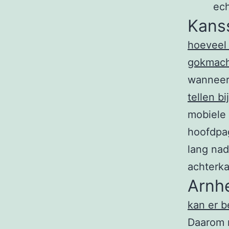
ech
Kans
hoeveel 
gokmach
wanneer
tellen bi
mobiele 
hoofdpag
lang nad
achterka
Arnhe
kan er 
Daarom r