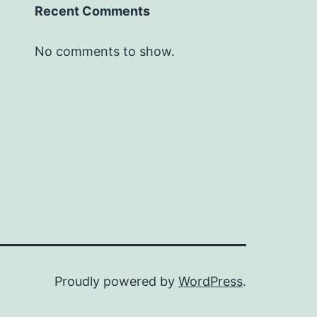
Recent Comments
No comments to show.
Proudly powered by
WordPress
.