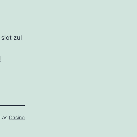
slot zul
l
d as
Casino