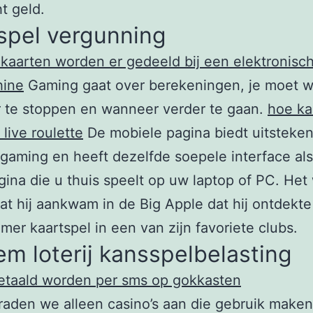
t geld.
spel vergunning
kaarten worden er gedeeld bij een elektronisc
ine
Gaming gaat over berekeningen, je moet 
 te stoppen en wanneer verder te gaan.
hoe ka
j live roulette
De mobiele pagina biedt uitsteke
gaming en heeft dezelfde soepele interface al
ina die u thuis speelt op uw laptop of PC. Het
at hij aankwam in de Big Apple dat hij ontdekt
mer kaartspel in een van zijn favoriete clubs.
m loterij kansspelbelasting
betaald worden per sms op gokkasten
aden we alleen casino’s aan die gebruik make